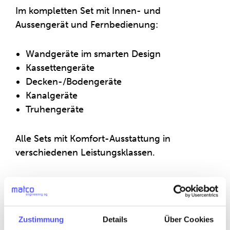
Im kompletten Set mit Innen- und
Aussengerät und Fernbedienung:
Wandgeräte im smarten Design
Kassettengeräte
Decken-/Bodengeräte
Kanalgeräte
Truhengeräte
Alle Sets mit Komfort-Ausstattung in
verschiedenen Leistungsklassen.
MULTI-SPLIT-SYSTEME
Innen- und Aussengeräte verschiedenster
Leistungsklassen. Ebenfalls in
Zustimmung
Details
Über Cookies
unterschiedlichen Typen für alle