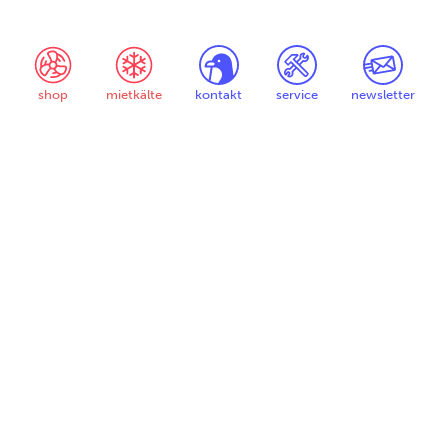
shop
mietkälte
kontakt
service
newsletter
matco engineering ag
Härdlistrasse 10
8957 Spreitenbach
044 748 08 08