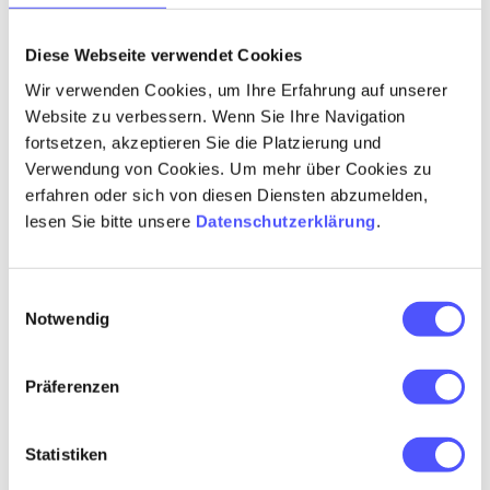
gewünschten Einsatzmöglichkeiten.
Diese Webseite verwendet Cookies
UND DAS IST NOCH NICHT ALLES
Wir verwenden Cookies, um Ihre Erfahrung auf unserer
Website zu verbessern. Wenn Sie Ihre Navigation
Unser Shop wird laufend erweitert, zum
fortsetzen, akzeptieren Sie die Platzierung und
Beispiel mit Fancoils, VRF-Anlagen und mehr.
Verwendung von Cookies. Um mehr über Cookies zu
erfahren oder sich von diesen Diensten abzumelden,
Schauen Sie sich um und entdecken Sie die
lesen Sie bitte unsere
Datenschutzerklärung
.
besten Deals,
gleich hier
.
Einwilligungsauswahl
Registrierte Kunden mit Login können direkt
Notwendig
im Shop bestellen. Und profitieren: Zur
Einführung unseres Online-Shops nehmen wir
Präferenzen
bis 31. März 2025 die Lieferkosten auf unsere
Kappe. Sie zahlen nur die Geräte und werden
Statistiken
kostenlos beliefert.