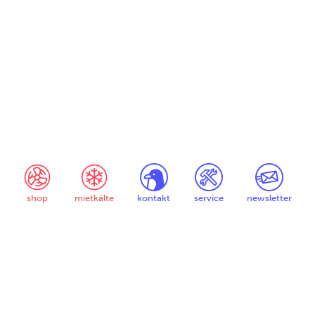
shop
mietkälte
kontakt
service
newsletter