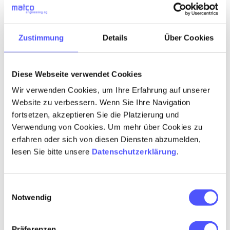
Menschen verwehrt. Jenen Menschen, die mit
Beeinträchtigungen und Einschränkungen
leben und umgehen müssen. Ebenfalls jeden
Zustimmung
Details
Über Cookies
Tag.
Diese Webseite verwendet Cookies
Für diese Menschen möchten wir einen
Beitrag leisten, um ihre Lebensumstände zu
Wir verwenden Cookies, um Ihre Erfahrung auf unserer
verbessern. Als sichtbares Zeichen unserer
Website zu verbessern. Wenn Sie Ihre Navigation
fortsetzen, akzeptieren Sie die Platzierung und
Dankbarkeit und um jene, die nicht auf der
Verwendung von Cookies. Um mehr über Cookies zu
Sonnenseite des Lebens geboren worden
erfahren oder sich von diesen Diensten abzumelden,
sind, an unserem Erfolg teilhaben zu lassen.
lesen Sie bitte unsere
Datenschutzerklärung
.
UNSER ENGAGEMENT FÜR DIE SPECIAL
OLYMPICS 2020
Einwilligungsauswahl
Notwendig
Wir unterstützen die
Special Olympics
Switzerland
, die weltweit grösste
Präferenzen