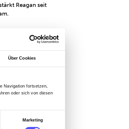
rstärkt Reagan seit
eam.
lima-, Kälte- und
r – ist Reagan
Über Cookies
ielte
iviert, sich
eich Klima
 Navigation fortsetzen,
hren oder sich von diesen
n Gewinn für das
at auf seinem Weg
Marketing