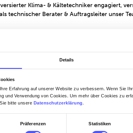
s versierter Klima- & Kältetechniker engagiert, ve
s technischer Berater & Auftragsleiter unser T
uckenden Hintergrund und seiner Erfahrung in K
sowohl als Monteur wie auch als Servicetechnike
eine neue Rolle.
Details
neering fördern seinen Karriereschritt durch gez
d intensiven Erfahrungsaustausch. Reagan ist mot
Cookies
petent in seine neuen Aufgabenbereiche im Ber
hre Erfahrung auf unserer Website zu verbessern. Wenn Sie Ihre
rung und Verwendung von Cookies. Um mehr über Cookies zu erfa
Sie bitte unsere
Datenschutzerklärung
.
jekte und für unsere Kunden – und dazu auch ei
m. Deshalb begleiten wir Reagan mit Rat und T
Präferenzen
Statistiken
 weitere gemeinsame Erfolge.