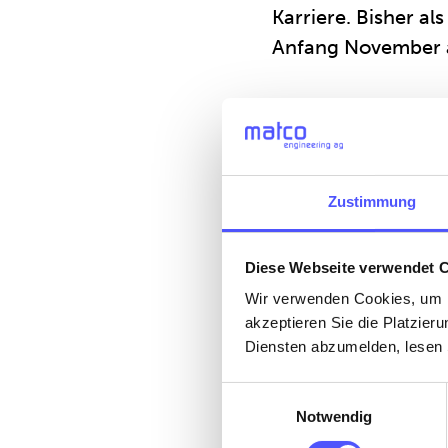
Karriere. Bisher al
Anfang November al
Mit seinem beeindr
Lüftungstechnik – 
prädestiniert für s
Zustimmung
Wir von matco engi
Weiterbildungen un
Diese Webseite verwendet 
umfassend und kom
Wir verwenden Cookies, um I
einzubringen.
akzeptieren Sie die Platzie
Diensten abzumelden, lesen 
Ein Gewinn für Pro
Einwilligungsauswahl
gesamte Matco-Tea
Notwendig
und freuen uns auf